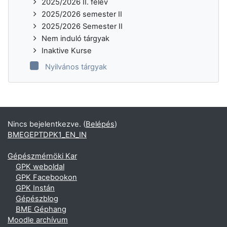
2025/2026 II. félév
2025/2026 semester II
2025/2026 Semester II
Nem induló tárgyak
Inaktive Kurse
Nyilvános tárgyak
Nincs bejelentkezve. (
Belépés
)
BMEGEPTDPK1_EN_IN
Gépészmérnöki Kar
GPK weboldal
GPK Facebookon
GPK Instán
Gépészblog
BME Géphang
Moodle archívum