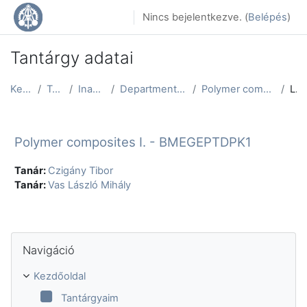
Tovább a fő tartalomhoz
Nincs bejelentkezve. (
Belépés
)
Tantárgy adatai
Kezdőoldal
Tantárgyak
Inactive courses
Department of Polymer Engineering
Polymer composites I. - BMEGEPTDPK1
Leírás
Polymer composites I. - BMEGEPTDPK1
Tanár:
Czigány Tibor
Tanár:
Vas László Mihály
Navigáció kihagyása
Navigáció
Kezdőoldal
Tantárgyaim