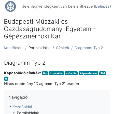
Tovább a fő tartalomhoz
Jelenleg vendégként van bejelentkezve (
Belépés
)
Budapesti Műszaki és
Gazdaságtudományi Egyetem -
Gépészmérnöki Kar
Kezdőoldal
Portáloldalak
Címkék
Diagramm Typ 2
Diagramm Typ 2
Kapcsolódó címkék:
6p
interaktív
előadás
képre-húzás
TM
6
Nincs eredmény "Diagramm Typ 2" esetén
Navigáció kihagyása
Navigáció
Kezdőoldal
Portáloldalak