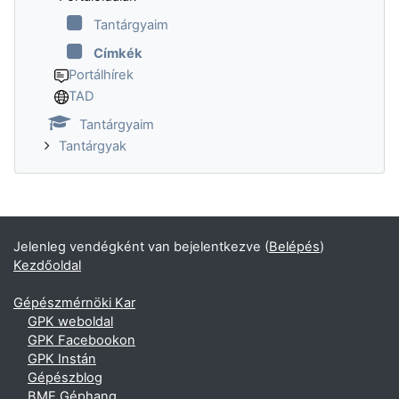
Tantárgyaim
Címkék
Portálhírek
TAD
Tantárgyaim
Tantárgyak
Jelenleg vendégként van bejelentkezve (
Belépés
)
Kezdőoldal
Gépészmérnöki Kar
GPK weboldal
GPK Facebookon
GPK Instán
Gépészblog
BME Géphang