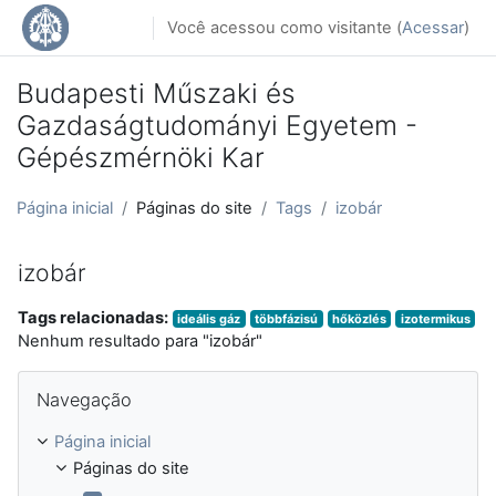
Ir para o conteúdo principal
Você acessou como visitante (
Acessar
)
Budapesti Műszaki és
Gazdaságtudományi Egyetem -
Gépészmérnöki Kar
Página inicial
Páginas do site
Tags
izobár
izobár
Tags relacionadas:
ideális gáz
többfázisú
hőközlés
izotermikus
Nenhum resultado para "izobár"
Pular Navegação
Navegação
Página inicial
Páginas do site