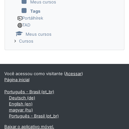
Meus cursos
Tags
Portálhírek
TAD
Meus cursos
Cursos
Você acessou como visitante (
Acessar
)
Página inicial
Português - Brasil ‎(pt_br)‎
Deutsch ‎(de)‎
English ‎(en)‎
magyar ‎(hu)‎
Português - Brasil ‎(pt_br)‎
Baixar o aplicativo móvel.