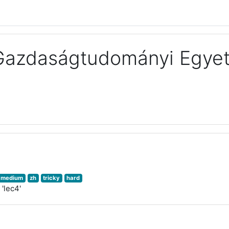
 Gazdaságtudományi Egye
medium
zh
tricky
hard
'lec4'