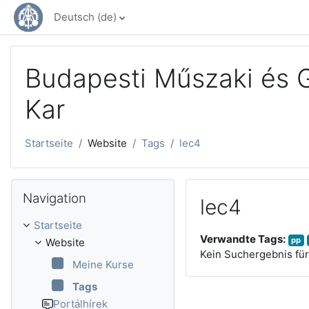
Zum Hauptinhalt
Deutsch ‎(de)‎
Budapesti Műszaki és
Kar
Startseite
Website
Tags
lec4
Navigation überspringen
Navigation
lec4
Startseite
Verwandte Tags:
pp
Website
Kein Suchergebnis für 
Meine Kurse
Tags
Portálhírek