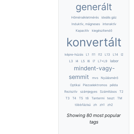
generált
Hőmérsékletmérés
ideális gáz
Induktív, mágneses
interaktív
Kapacitív
kiegészítendő
konvertált
képre-húzás
L1
l11
l12
L13
L14
l2
labor
L3
l4
L5
l6
l7
L7+L9
mindent-vagy-
semmit
mvs
Nyúlásmérő
Optikai
Piezoelektromos
példa
Rezisztív
számjegyes
Számításos
T2
T3
T4
T5
t6
Tantermi
teszt
TM
többfázisú
zh
zh1
zh2
Showing 80 most popular
tags