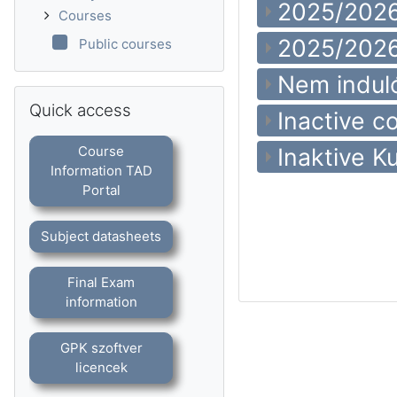
2025/2026
Courses
2025/2026
Public courses
Nem indul
Skip Quick access
Quick access
Inactive c
Course
Inaktive K
Information TAD
Portal
Subject datasheets
Final Exam
information
GPK szoftver
licencek