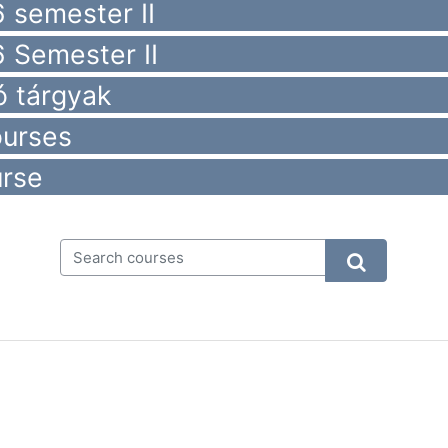
 semester II
 Semester II
ó tárgyak
ourses
urse
Search courses
Search cour