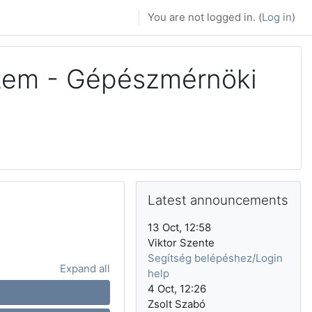
You are not logged in. (
Log in
)
tem - Gépészmérnöki
Skip Latest announcements
Latest announcements
13 Oct, 12:58
Viktor Szente
Segítség belépéshez/Login
Expand all
help
4 Oct, 12:26
Zsolt Szabó