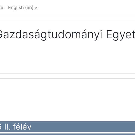
ve
English ‎(en)‎
 Gazdaságtudományi Egye
II. félév