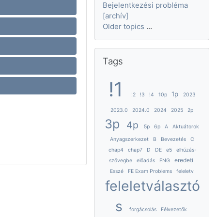
Bejelentkezési probléma
[archív]
Older topics
...
Skip Tags
Tags
!1
1p
!2
!3
!4
10p
2023
2023.0
2024.0
2024
2025
2p
3p
4p
5p
6p
A
Aktuátorok
ses
Anyagszerkezet
B
Bevezetés
C
chap4
chap7
D
DE
e5
elhúzás-
eredeti
szövegbe
előadás
ENG
Esszé
FE Exam Problems
feleletv
feleletválasztó
s
forgácsolás
Félvezetők